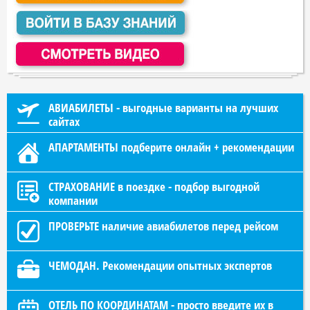
АВИАБИЛЕТЫ - выгодные варианты на лучших
сайтах
АПАРТАМЕНТЫ подберите онлайн + рекомендации
СТРАХОВАНИЕ в поездке - подбор выгодной
компании
ПРОВЕРЬТЕ наличие авиабилетов перед рейсом
ЧЕМОДАН. Рекомендации опытных экспертов
ОТЕЛЬ ПО КООРДИНАТАМ - просто введите их в