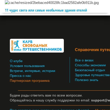
11 чудес света или самые необычные здания отелей
Справочник путе
Все о визах
О клубе
Способы экономии
Условия пользования
Безопасный отдых
Встречи, интервью, истории
Здоровье путешестве
Пресса о нас
Полезно знать
Партнерская программа
Будем рады ответить вам по всем вопросам.
Обращайтесь
в нашу службу поддержки по email:
support@w