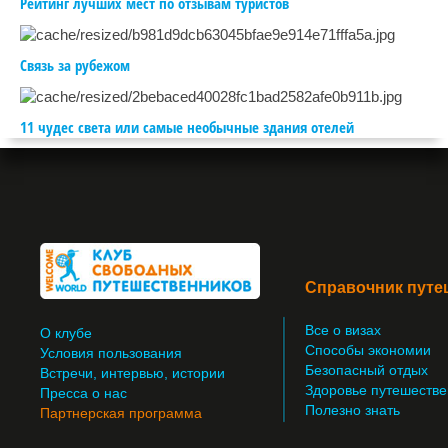
Рейтинг лучших мест по отзывам туристов
Связь за рубежом
11 чудес света или самые необычные здания отелей
Справочник путе
Все о визах
О клубе
Способы экономии
Условия пользования
Безопасный отдых
Встречи, интервью, истории
Здоровье путешестве
Пресса о нас
Полезно знать
Партнерская программа