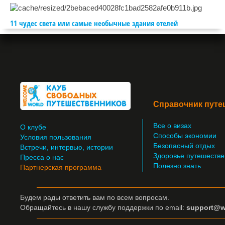
11 чудес света или самые необычные здания отелей
Справочник путе
Все о визах
О клубе
Способы экономии
Условия пользования
Безопасный отдых
Встречи, интервью, истории
Здоровье путешестве
Пресса о нас
Полезно знать
Партнерская программа
Будем рады ответить вам по всем вопросам.
Обращайтесь
в нашу службу поддержки по email:
support@w