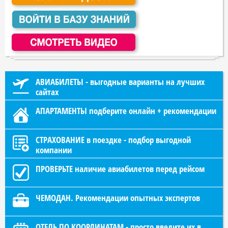
АВИАБИЛЕТЫ - выгодные варианты на лучших
сайтах
АПАРТАМЕНТЫ подберите онлайн + рекомендации
СТРАХОВАНИЕ в поездке - подбор выгодной
компании
ПРОВЕРЬТЕ наличие авиабилетов перед рейсом
ЧЕМОДАН. Рекомендации опытных экспертов
ОТЕЛЬ ПО КООРДИНАТАМ - просто введите их в