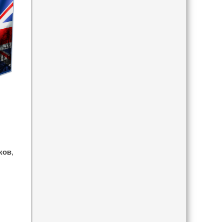
ков
,