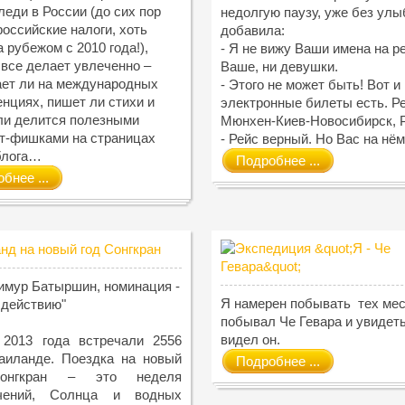
леди в России (до сих пор
недолгую паузу, уже без улы
российские налоги, хоть
добавила:
а рубежом с 2010 года!),
- Я не вижу Ваши имена на р
все делает увлеченно –
Ваше, ни девушки.
ет ли на международных
- Этого не может быть! Вот и
нциях, пишет ли стихи и
электронные билеты есть. Р
ли делится полезными
Мюнхен-Киев-Новосибирск, P
т-фишками на страницах
- Рейс верный. Но Вас на нём 
 блога…
Подробнее ...
бнее ...
имур Батыршин, номинация -
Я намерен побывать тех мест
 действию"
побывал Че Гевара и увидеть
видел он.
 2013 года встречали 2556
Таиланде. Поездка на новый
Подробнее ...
онгкран – это неделя
чений, Солнца и водных