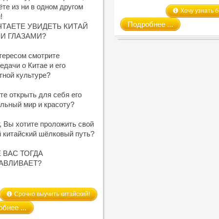
ёте из ни в одном другом
Хочу узнать 
!
Подробнее ...
ЧТАЕТЕ УВИДЕТЬ КИТАЙ
И ГЛАЗАМИ?
тересом смотрите
едачи о Китае и его
ной культуре?
те открыть для себя его
льный мир и красоту?
, Вы хотите проложить свой
 китайский шёлковый путь?
 ВАС ТОГДА
АВЛИВАЕТ?
Срочно выучить китайский!
бнее ...