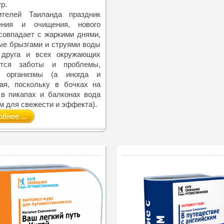
р.
телей Таиланда праздник
ения и очищения, нового
совпадает с жаркими днями,
ые брызгами и струями воды
 друга и всех окружающих
тся заботы и проблемы,
 организмы (а иногда и
вая, поскольку в бочках на
 в пикапах и балконах вода
м для свежести и эффекта).
бнее ...