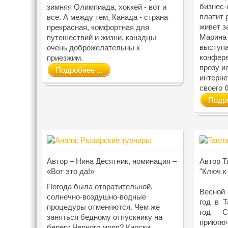
бизнес-
зимняя Олимпиада, хоккей - вот и
платит 
все. А между тем, Канада - страна
живет з
прекрасная, комфортная для
Марина 
путешествий и жизни, канадцы
выступа
очень доброжелательны к
конфере
приезжим.
прозу и
Подробнее ...
интерне
своего
Подро
Автор – Нина Десятник, номинация –
Автор Т
«Вот это да!»
"Ключ к
Погода была отвратительной,
Весной
солнечно-воздушно-водные
год в 
процедуры отменяются. Чем же
год С
заняться бедному отпускнику на
приклю
берегу Черного моря? Киоски