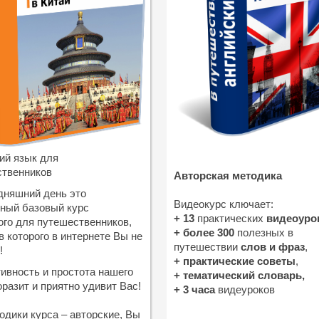
ий язык для
ственников
Авторская методика
дняшний день это
Видеокурс ключает:
ный базовый курс
+ 13
практических
видеоуро
ого для путешественников,
+ более 300
полезных в
в которого в интернете Вы не
путешествии
слов и фраз
,
!
+ практические советы
,
вность и простота нашего
+ тематический словарь,
оразит и приятно удивит Вас!
+ 3 часа
видеуроков
одики курса – авторские, Вы