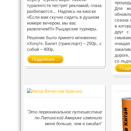
процеду
турагентств пестрят рекламой, глаза
Для жи
разбегаются… Надпись на киоске
обновл
«Если вам скучно сидеть в душном
сезона 
номере вечером, мы вас
в котор
развлечем!!!» Рыцарские турниры.
друг с
Решение было принято мгновенно:
смываю
«Хочу!». Билет (транспорт) – 250р., с
очищая
собой – 400р.
закали
дороге,
Подробнее ...
со льдо
Подро
"Это первоначальное путешествие
по Латинской Америке изменило
меня больше, чем я ожидал"