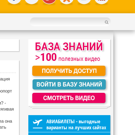
нация
опорт
? -
тягивая
.
АВИАБИЛЕТЫ - выгодные
ла она
варианты на лучших сайтах
ать