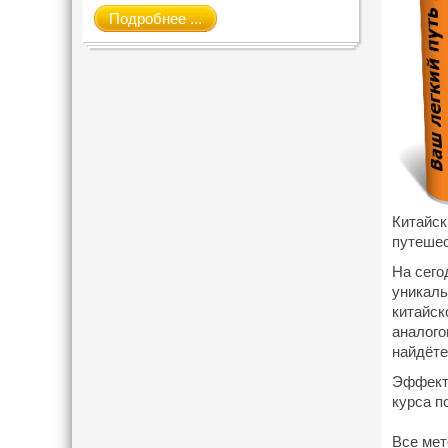
Подробнее ...
Китайск
путеше
На сего
уникаль
китайск
аналого
найдёте
Эффекти
курса п
Все мет