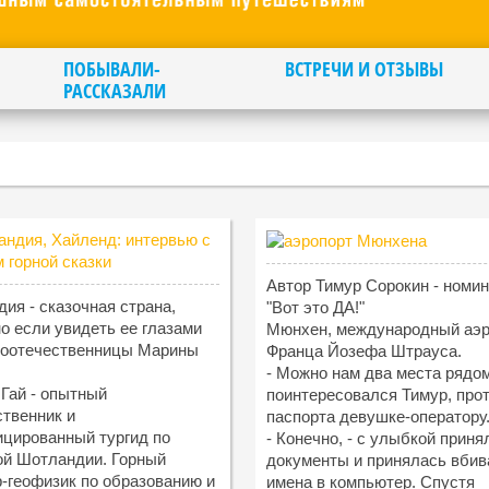
ПОБЫВАЛИ-
ВСТРЕЧИ И ОТЗЫВЫ
РАССКАЗАЛИ
Автор Тимур Сорокин - номи
ия - сказочная страна,
"Вот это ДА!"
о если увидеть ее глазами
Мюнхен, международный аэр
соотечественницы Марины
Франца Йозефа Штрауса.
- Можно нам два места рядом
Гай - опытный
поинтересовался Тимур, про
твенник и
паспорта девушке-оператору
цированный тургид по
- Конечно, - с улыбкой приня
й Шотландии. Горный
документы и принялась вбив
-геофизик по образованию и
имена в компьютер. Спустя