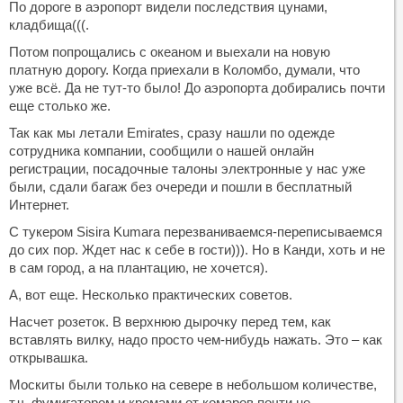
По дороге в аэропорт видели последствия цунами,
кладбища(((.
Потом попрощались с океаном и выехали на новую
платную дорогу. Когда приехали в Коломбо, думали, что
уже всё. Да не тут-то было! До аэропорта добирались почти
еще столько же.
Так как мы летали Emirates, сразу нашли по одежде
сотрудника компании, сообщили о нашей онлайн
регистрации, посадочные талоны электронные у нас уже
были, сдали багаж без очереди и пошли в бесплатный
Интернет.
С тукером Sisira Kumara перезваниваемся-переписываемся
до сих пор. Ждет нас к себе в гости))). Но в Канди, хоть и не
в сам город, а на плантацию, не хочется).
А, вот еще. Несколько практических советов.
Насчет розеток. В верхнюю дырочку перед тем, как
вставлять вилку, надо просто чем-нибудь нажать. Это – как
открывашка.
Москиты были только на севере в небольшом количестве,
т.ч. фумигатором и кремами от комаров почти не