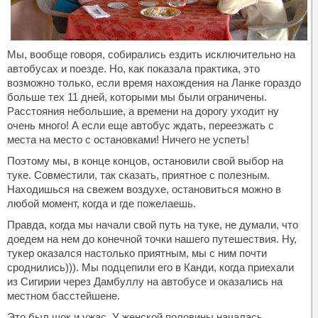
Мы, вообще говоря, собирались ездить исключительно на
автобусах и поезде. Но, как показала практика, это
возможно только, если время нахождения на Ланке гораздо
больше тех 11 дней, которыми мы были ограничены.
Расстояния небольшие, а времени на дорогу уходит ну
очень много! А если еще автобус ждать, переезжать с
места на место с остановками! Ничего не успеть!
Поэтому мы, в конце концов, остановили свой выбор на
туке. Совместили, так сказать, приятное с полезным.
Находишься на свежем воздухе, остановиться можно в
любой момент, когда и где пожелаешь.
Правда, когда мы начали свой путь на туке, не думали, что
доедем на нем до конечной точки нашего путешествия. Ну,
тукер оказался настолько приятным, мы с ним почти
сроднились))). Мы подцепили его в Канди, когда приехали
из Сигирии через Дамбуллу на автобусе и оказались на
местном басстейшене.
Это был шок и ужас. У женской половины началась