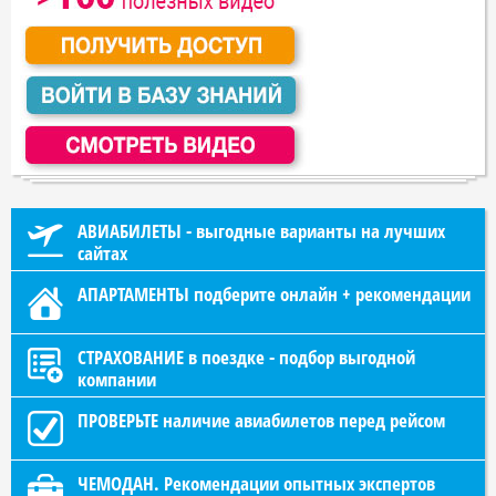
АВИАБИЛЕТЫ - выгодные варианты на лучших
сайтах
АПАРТАМЕНТЫ подберите онлайн + рекомендации
СТРАХОВАНИЕ в поездке - подбор выгодной
компании
ПРОВЕРЬТЕ наличие авиабилетов перед рейсом
ЧЕМОДАН. Рекомендации опытных экспертов