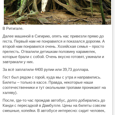
В Ритигале.
Далее машиной в Сигирию, опять нас привезли прямо до
геста. Первый нам не понравился и показался дорогим. А
второй нам понравился очень. Хозяйская семья – просто
прелесть. Отвалили детишкам половину карамелек,
которые брали с собой. Очень вкусно готовят, ужинали и
завтракали у них.
За всё заплатили 4400 рупии или 39,73 доллара.
Гест был рядом с горой, куда мы с утра и направились.
Билеты – только в кассе. Правда, некоторые наши
соотечественники и тут окольными тропами проникают на
халяву).
После, где-то час прождав автобус, долго добирались до
Канди с пересадкой в Дамбулле. Цены на билеты совсем
смешные, копейки. В автобусе интересно: сидит человек,