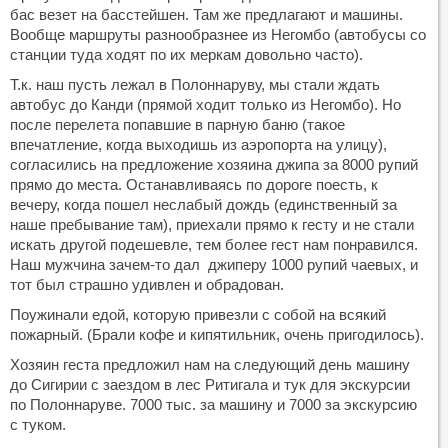
бас везет на басстейшен. Там же предлагают и машины.
Вообще маршруты разнообразнее из Негомбо (автобусы со
станции туда ходят по их меркам довольно часто).
Т.к. наш пусть лежал в Полоннаруву, мы стали ждать
автобус до Канди (прямой ходит только из Негомбо). Но
после перелета попавшие в парную баню (такое
впечатление, когда выходишь из аэропорта на улицу),
согласились на предложение хозяина джипа за 8000 рупий
прямо до места. Останавливаясь по дороге поесть, к
вечеру, когда пошел неслабый дождь (единственный за
наше пребывание там), приехали прямо к гесту и не стали
искать другой подешевле, тем более гест нам понравился.
Наш мужчина зачем-то дал джиперу 1000 рупий чаевых, и
тот был страшно удивлен и обрадован.
Поужинали едой, которую привезли с собой на всякий
пожарный. (Брали кофе и кипятильник, очень пригодилось).
Хозяин геста предложил нам на следующий день машину
до Сигирии с заездом в лес Ритигала и тук для экскурсии
по Полоннаруве. 7000 тыс. за машину и 7000 за экскурсию
с туком.