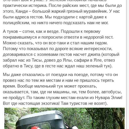
практически истерика. После райских мест, где мы были до
этого, Канди – большой жаркий грязный муравейник. У нас
были адреса гестов. Мы подходили с картой даже к
полицейским, но никто ничего подсказать нам не мог.
А туков – сотни, как и везде. Подошли к первому
понравившемуся и попросили отвезти в недорогой гест.
Можно сказать, что он все-таки и стал нашим гидом.
Потому что показывал по дороге всякие интересности,
договаривался с хозяевами гестов насчет джипа (который
забрал нас из Тисы, довез до Ялы, сафари в Яле, отвез
обратно в Тису, где в гесте нас ждал наш зеленый тук).
Мы даже отказались от поездки на поезде, потому что он
провез нас по тем же местам и нам не пришлось терять
время. Вообще маленький тук может проехать,
оказывается, там, где ни машины, ни, тем более, автобусы,
не пройдут. По таким глухим местам ехали из Нувара Элии!
Вот где настоящая экзотика! Там туристов не возят).