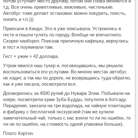
потом уступает место другому, потом они снова меняются и
т.д. Все очень приветливые, вежливые, чистенькие.
Автобус тоже делает остановки: можно покурить, поесть,
попить и т.п.)))
Приехали в Канди. Это я уже описывала. Устроились в
гесте и пошли гулять по городу. Вообще не впечатлило.
Скорее наоборот. Поискав приличную кафешку, вернулись
в гест и поужинали там.
Гест + ужин = 42 доллара.
Утром явился наш тукер и, посовещавшись, мы решили
воспользоваться его услугами. Во многих местах автобус
не ходит, а так мы по дороге, не возвращаясь туда-обратно,
как я уже писала, посмотрели все.
Договорились за 4500 рупий до Нувара Элии. Побывали на
озере, посмотрели храм Зуба Будды, погуляли в ботсаду
Перадения, заехали на три водопада, на чайную плантацию
и фабрику с бесплатной экскурсией (там же купили
замечательный чай, только с нас взяли то ли по ошибке, то
ли не по ошибке, на стоимость одной упаковки больше).
Плато Хортон.