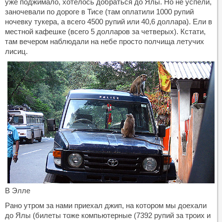
уже поджимало, хотелось добраться до Ялы. Но не успели,
заночевали по дороге в Тисе (там оплатили 1000 рупий
ночевку тукера, а всего 4500 рупий или 40,6 доллара). Ели в
местной кафешке (всего 5 долларов за четверых). Кстати,
там вечером наблюдали на небе просто полчища летучих
лисиц.
В Элле
Рано утром за нами приехал джип, на котором мы доехали
до Ялы (билеты тоже компьютерные (7392 рупий за троих и