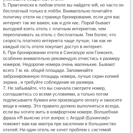
5. Практически в любом отеле вы найдете wifi, но часто он
бесплатный только в лобби. Внимательно почитайте
политику отеля на странице бронирования, если для вас
интернет так же важен, как и для нас. Порой бывает
выгодней взять отель с платным интернетом, чем
переплачивать за отель с бесплатным. Тем более, что
скорость платного интернета чаще лучше, так как не
каждый гость отеля покупает доступ в интернет.
6. При бронировании отеля в Сингапуре или Гонконге,
особенно внимательно рекомендую отнестись к размеру
номеров. Недорогие номера очень маленькие. Бывают
всего 7 м. кв. общей площади. Запоминайте
забронированную площадь номера, лучше скрин копией
экрана , и требуйте соблюдение ее размера.
7. Не забывайте, что вы сначала смотрите номер,
соглашаетесь со всеми условиями, а только потом
подписываете бумаги или производите оплату и заносите
вещи в номер. Это правило должно выполняться всегда,
если вы хотите жить в комфортном номере. Волшебная
фраза «Я выясню этот вопрос с Агодой (Букингом)»
поможет вам как мантра при заселении в большинство
отелей. Ни один отель не хочет проблем с системой