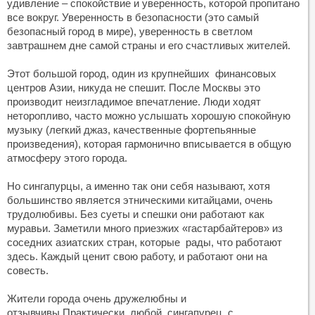
удивление – спокойствие и уверенность, которой пропитано
все вокруг. Уверенность в безопасности (это самый
безопасный город в мире), уверенность в светлом
завтрашнем дне самой страны и его счастливых жителей.
Этот большой город, один из крупнейших финансовых
центров Азии, никуда не спешит. После Москвы это
производит неизгладимое впечатление. Люди ходят
неторопливо, часто можно услышать хорошую спокойную
музыку (легкий джаз, качественные фортепьянные
произведения), которая гармонично вписывается в общую
атмосферу этого города.
Но сингапурцы, а именно так они себя называют, хотя
большинство является этническими китайцами, очень
трудолюбивы. Без суеты и спешки они работают как
муравьи. Заметили много приезжих «гастарбайтеров» из
соседних азиатских стран, которые рады, что работают
здесь. Каждый ценит свою работу, и работают они на
совесть.
Жители города очень дружелюбны и
отзывчивы.Практически, любой сингапурец с