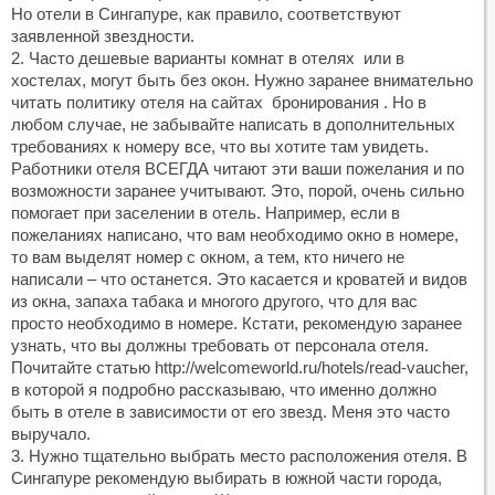
Но отели в Сингапуре, как правило, соответствуют
заявленной звездности.
2. Часто дешевые варианты комнат в отелях или в
хостелах, могут быть без окон. Нужно заранее внимательно
читать политику отеля на сайтах бронирования . Но в
любом случае, не забывайте написать в дополнительных
требованиях к номеру все, что вы хотите там увидеть.
Работники отеля ВСЕГДА читают эти ваши пожелания и по
возможности заранее учитывают. Это, порой, очень сильно
помогает при заселении в отель. Например, если в
пожеланиях написано, что вам необходимо окно в номере,
то вам выделят номер с окном, а тем, кто ничего не
написали – что останется. Это касается и кроватей и видов
из окна, запаха табака и многого другого, что для вас
просто необходимо в номере. Кстати, рекомендую заранее
узнать, что вы должны требовать от персонала отеля.
Почитайте статью http://welcomeworld.ru/hotels/read-vaucher,
в которой я подробно рассказываю, что именно должно
быть в отеле в зависимости от его звезд. Меня это часто
выручало.
3. Нужно тщательно выбрать место расположения отеля. В
Сингапуре рекомендую выбирать в южной части города,