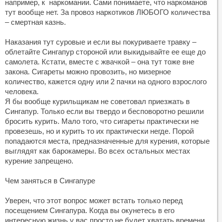
например, к наркомании. Сами понимаете, что наркоманов
тут вообще нет. За провоз наркотиков ЛЮБОГО количества
– смертная казнь.
Наказания тут суровые и если вы покуриваете травку –
облетайте Сингапур стороной или выкидывайте ее еще до
самолета. Кстати, вместе с жвачкой – она тут тоже вне
закона. Сигареты можно провозить, но мизерное
количество, кажется одну или 2 пачки на одного взрослого
человека.
Я бы вообще курильщикам не советовал приезжать в
Сингапур. Только если вы твердо и бесповоротно решили
бросить курить. Мало того, что сигареты практически не
провезешь, но и курить то их практически негде. Порой
попадаются места, предназначенные для курения, которые
выглядят как барокамеры. Во всех остальных местах
курение запрещено.
Чем заняться в Сингапуре
Уверен, что этот вопрос может встать только перед
посещением Сингапура. Когда вы окунетесь в его
интересную жизнь у вас просто не будет хватать времени