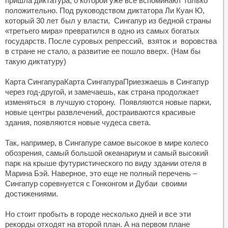
пришла диктатура, о которой уже все вспоминают только
положительно. Под руководством диктатора Ли Куан Ю,
который 30 лет был у власти, Сингапур из бедной страны
«третьего мира» превратился в одно из самых богатых
государств. После суровых репрессий, взяток и воровства
в стране не стало, а развитие ее пошло вверх. (Нам бы
такую диктатуру)
Карта СингапураКарта СингапураПриезжаешь в Сингапур
через год-другой, и замечаешь, как страна продолжает
изменяться в лучшую сторону. Появляются новые парки,
новые центры развлечений, достраиваются красивые
здания, появляются новые чудеса света.
Так, например, в Сингапуре самое высокое в мире колесо
обозрения, самый большой океанариум и самый высокий
парк на крыше футуристического по виду здании отеля в
Марина Бэй. Наверное, это еще не полный перечень –
Сингапур соревнуется с Гонконгом и Дубаи своими
достижениями.
Но стоит пробыть в городе несколько дней и все эти
рекорды отходят на второй план. А на первом плане