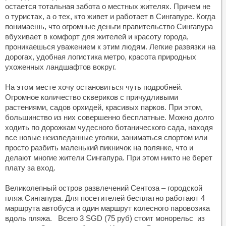
остается тотальная забота о местных жителях. Причем не
о туристах, а о тех, кто живет и работает в Сингапуре. Когда
понимаешь, что огромные деньги правительство Сингапура
вбухивает в комфорт для жителей и красоту города,
проникаешься уважением к этим людям. Легкие развязки на
дорогах, удобная логистика метро, красота природных
ухоженных ландшафтов вокруг.
На этом месте хочу остановиться чуть подробней.
Огромное количество сквериков с причудливыми
растениями, садов орхидей, красивых парков. При этом,
большинство из них совершенно бесплатные. Можно долго
ходить по дорожкам чудесного ботанического сада, находя
все новые неизведанные уголки, заниматься спортом или
просто разбить маленький пикничок на полянке, что и
делают многие жители Сингапура. При этом никто не берет
плату за вход.
Великолепный остров развлечений Сентоза – городской
пляж Сингапура. Для посетителей бесплатно работают 4
маршрута автобуса и один маршрут колесного паровозика
вдоль пляжа. Всего 3 SGD (75 руб) стоит монорельс из