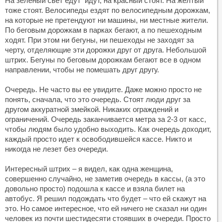
На зеленый свет едут идут, на красный стоят. На желтый
тоже стоят. Велосипеды ездят по велосипедным дорожкам,
на которые не претендуют ни машины, ни местные жители.
По беговым дорожкам в парках бегают, а по пешеходным
ходят. При этом ни бегуны, ни пешеходы не заходят за
черту, отделяющие эти дорожки друг от друга. Небольшой
штрих. Бегуны по беговым дорожкам бегают все в одном
направлении, чтобы не помешать друг другу.
Очередь. Не часто вы ее увидите. Даже можно просто не
понять, сначала, что это очередь. Стоят люди друг за
другом аккуратной змейкой. Никаких ограждений и
ограничений. Очередь заканчивается метра за 2-3 от касс,
чтобы людям было удобно выходить. Как очередь доходит,
каждый просто идет к освободившейся кассе. Никто и
никогда не лезет без очереди.
Интересный штрих – я видел, как одна женщина,
совершенно случайно, не заметив очередь в кассы, (а это
довольно просто) подошла к кассе и взяла билет на
автобус. Я решил подождать что будет – что ей скажут на
это. Но самое интересное, что ей ничего не сказал ни один
человек из почти шестидесяти стоявших в очереди. Просто