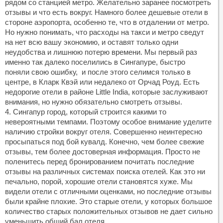
рядом со станцией метро. Желательно заранее посмотреть
отзывы и что есть вокруг. Намного более дешевые отели в
стороне аэропорта, особенно те, что в отдалении от метро.
Но нужно понимать, что расходы на такси и метро сведут
на нет всю вашу экономию, и оставят только одни
неудобства и лишнюю потерю времени. Мы первый раз
именно так далеко поселились в Сингапуре, быстро
поняли свою ошибку, и после этого селимся только в
центре, в Кларк Квэй или недалеко от Орчад Роуд. Есть
недорогие отели в районе Little India, которые заслуживают
внимания, но нужно обязательно смотреть отзывы.
4. Сингапур город, который строится какими то
невероятными темпами. Поэтому особое внимание уделите
наличию стройки вокруг отеля. Совершенно неинтересно
просыпаться под бой кувалд. Конечно, чем более свежие
отзывы, тем более достоверная информация. Просто не
поленитесь перед бронированием почитать последние
отзывы на различных системах поиска отелей. Как это ни
печально, порой, хорошие отели становятся хуже. Мы
видели отели с отличными оценками, но последние отзывы
были крайне плохие. Это старые отели, у которых большое
количество старых положительных отзывов не дает сильно
уменьшить общий бал отеля.