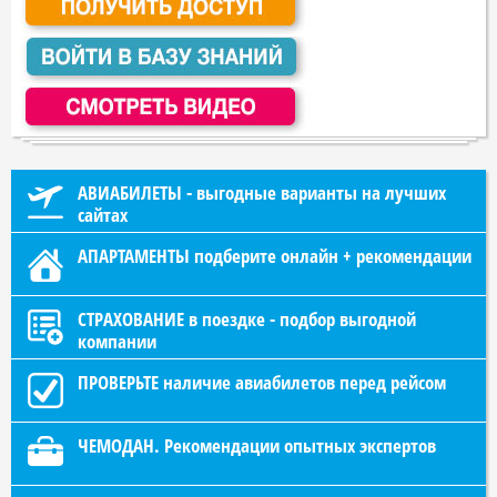
АВИАБИЛЕТЫ - выгодные варианты на лучших
сайтах
АПАРТАМЕНТЫ подберите онлайн + рекомендации
СТРАХОВАНИЕ в поездке - подбор выгодной
компании
ПРОВЕРЬТЕ наличие авиабилетов перед рейсом
ЧЕМОДАН. Рекомендации опытных экспертов