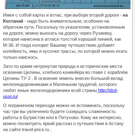
Имея с собой карты и атлас, при выборе второй дороги -
на
Костанай
- надо быть внимательным, особенно на
обратном пути. Поскольку по указателям, установленным
на дороге, можно выехать на дорогу через Рузаевку,
которая нанесена в атласе толстой хорошей линией, как
М-36. И тогда колорит Вашему путешествию добавят
колейность, ямы и кусочки трассы, по которой можно ехать
только наискось.
Зато по краям нетронутая природа и исторические места
освоения Целины, хлебного конвейера во главе с кораблём
Целины ТУ-2 . В освоение земель внесен большой вклад
железнодорожниками и Маленьким трудягой, которого
любят юные железнодорожники всей страны
http://dzd-
ussr.ru/
О пограничном переходе можно не вспоминать, поскольку
час-три вы увлеченно будете созерцать слаженность
работы в Бугристом или в Петухово. Кому же интересно,
можно посмотреть яркий рассказ о путешествии в Астану
на сайте travel-price.ru .