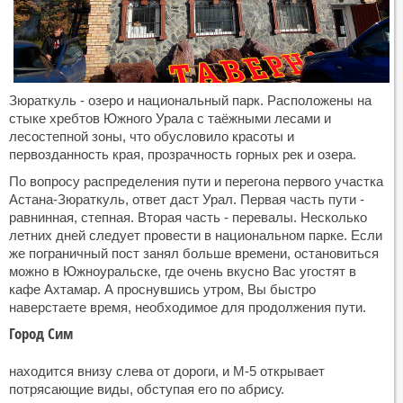
Зюраткуль - озеро и национальный парк. Расположены на
стыке хребтов Южного Урала с таёжными лесами и
лесостепной зоны, что обусловило красоты и
первозданность края, прозрачность горных рек и озера.
По вопросу распределения пути и перегона первого участка
Астана-Зюраткуль, ответ даст Урал. Первая часть пути -
равнинная, степная. Вторая часть - перевалы. Несколько
летних дней следует провести в национальном парке. Если
же пограничный пост занял больше времени, остановиться
можно в Южноуральске, где очень вкусно Вас угостят в
кафе Ахтамар. А проснувшись утром, Вы быстро
наверстаете время, необходимое для продолжения пути.
Город Сим
находится внизу слева от дороги, и М-5 открывает
потрясающие виды, обступая его по абрису.