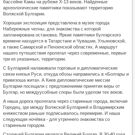
бассейне Камы на рубеже X-13 веков. Найденные
археологические памятники показывают территорию
Волжской Булгарии.
Хорошая экспозиция представлена в музее города
Набережные челны, для знакомства с которой
запланирована остановка. Яркие памятники булгарского
времени находятся в Татарстане и Чувашии, Ульяновской,
а также Самарской и Пензенской областях. А маршрут
нашего путешествия пролегал через современные, первые
три из указанных, территории.
С Булгарией налаживали торговые и дипломатические
связи князья Руси, откуда обозы направились в «Болгары и
привезоша жита». А Киев дипломатические миссии
Булгарии посещали с предложениями принятия веры от
Булгар, но междуусобные споры были уделом тех веков.
А наша дорога пролегала через старинные города, включая
Городец, где между Волжской Булгарией и Владимирским
княжеством раньше подписывалось перемирие. И наша
следующая ночёвка - для утреннего знакомства со
старинным городом.
Столицей Булгарии являлся Великий Болгар. В 30-40 года