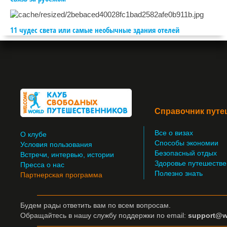
11 чудес света или самые необычные здания отелей
Справочник путе
Все о визах
О клубе
Способы экономии
Условия пользования
Безопасный отдых
Встречи, интервью, истории
Здоровье путешестве
Пресса о нас
Полезно знать
Партнерская программа
Будем рады ответить вам по всем вопросам.
Обращайтесь
в нашу службу поддержки по email:
support@w