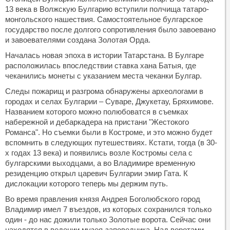
13 века в Волжскую Булгарию вступили полчища татаро-
монгольского нашествия. Самостоятельное булгарское
государство после долгого сопротивления было завоевано
и завоевателями создана Золотая Орда.
Началась новая эпоха в истории Татарстана. В Булгаре
расположилась впоследствии ставка хана Батыя, где
чеканились монеты с указанием места чеканки Булгар.
Следы пожарищ и разгрома обнаружены археологами в
городах и селах Булгарии – Суваре, Джукетау, Бряхимове.
Названием которого можно полюбоватся в съемках
набережной и дебаркадера на пристани "Жестокого
Романса". Но съемки были в Костроме, и это можно будет
вспомнить в следующих путешествиях. Кстати, тогда (в 30-
х годах 13 века) и появились возле Костромы села с
булгарскими выходцами, а во Владимире временную
резиденцию открыл царевич Булгарии эмир Гата. К
дислокации которого теперь мы держим путь.
Во время правления князя Андрея Боголюбского город
Владимир имел 7 въездов, из которых сохранился только
один - до нас дожили только Золотые ворота. Сейчас они
находятся в ведении музея-заповедника. Над воротами