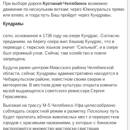
При выборе дороги
Кустанай-Челябинск
возможно
движение по нескольким веткам: через Южноуральск прямо
или влево, и тогда путь Ваш пройдет через Кундравы.
Кундравы
село, основанное в 1736 году на озере Кундрас. Согласно
преданиям, на берегу озера жил башкир Кундряс, что в
переводе с тюркских языков значит "Сильный", и в озере
был огромный улов. Сейчас там хозяйство и ловля
запрещена.
Будучи ранее центром Миасского района Челябинской
области, сейчас Кундравы административно находятся в
Чебаркульском районе, известном своим озером и
метеоритом. В местном доме культуры открыта комната-
музей выдающегося советского режиссера Сергея
Герасимова.
Выезжая на трассу М-5 Челябинск-Уфа целесообразно
соблюдать скоростной режим и разметку. Поскольку путь
будет пролегать вблизи живописных мест и перекрестков
городов с красивыми названиями, у которых с биноклем
расположится множество мастерски свистящих