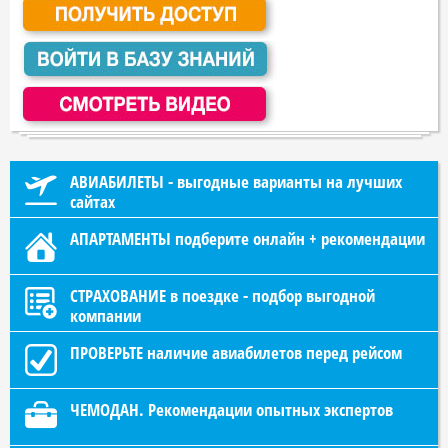
АВИАБИЛЕТЫ - выгодные варианты на лучших
сайтах
АПАРТАМЕНТЫ подберите онлайн + рекомендации
СТРАХОВАНИЕ в поездке - подбор выгодной
компании
ПРОВЕРЬТЕ наличие авиабилетов перед рейсом
ЧЕМОДАН. Рекомендации опытных экспертов