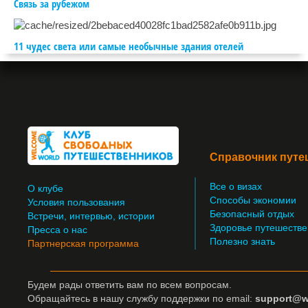
Связь за рубежом
11 чудес света или самые необычные здания отелей
Справочник путе
Все о визах
О клубе
Способы экономии
Условия пользования
Безопасный отдых
Встречи, интервью, истории
Здоровье путешестве
Пресса о нас
Полезно знать
Партнерская программа
Будем рады ответить вам по всем вопросам.
Обращайтесь
в нашу службу поддержки по email:
support@w