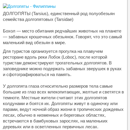
ДОЛГОПЯ́ТЫ (Tarsius), единственный род полуобезьян
семейства долгопятовых (Tarsidae)
Бохол — место обитания редчайших животных на планете
— забавных крошечных обезьянок. Говорят, что это самый
маленький вид обезьян в мире.
Для туристов организуется прогулка на плавучем
ресторане вдоль реки Лобок (Loboc), после которой
туристам демонстрируют трогательных долгопятов. В
заповеднике можно подержать забавных зверушек в руках
и сфотографироваться на память.
У долгопята глаза относительно размеров тела самые
большие из глаз всех млекопитающих, желтые и светятся в
темноте. Местные жители считают этих долгопятов
колдунами и боятся их. Долгопяты живут в одиночку или
парами, ведут ночной образ жизни в тропических дождевых
лесах, обычно в низменных и береговых областях,
встречаются в бамбуковых зарослях, на маленьких
деревьях или в осветленных первичных лесах.