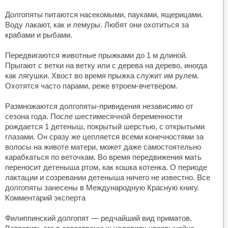
Долгопяты питаются насекомыми, пауками, ящерицами.
Воду лакают, как и лемуры. Любят они охотиться за
крабами и рыбами.
Передвигаются животные прыжками до 1 м длиной.
Прыгают с ветки на ветку или с дерева на дерево, иногда
как лягушки. Хвост во время прыжка служит им рулем.
Охотятся часто парами, реже втроем-вчетвером.
Размножаются долгопяты-привидения независимо от
сезона года. После шестимесячной беременности
рождается 1 детеныш, покрытый шерстью, с открытыми
глазами. Он сразу же цепляется всеми конечностями за
волосы на животе матери, может даже самостоятельно
карабкаться по веточкам. Во время передвижения мать
переносит детеныша ртом, как кошка котенка. О периоде
лактации и созревании детеныша ничего не известно. Все
долгопяты занесены в Международную Красную книгу.
Комментарий эксперта
Филиппинский долгопят — редчайший вид приматов.