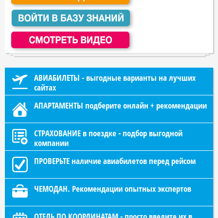
АВИАБИЛЕТЫ - выгодные варианты на лучших
сайтах
АПАРТАМЕНТЫ подберите онлайн + рекомендации
СТРАХОВАНИЕ в поездке - подбор выгодной
компании
ПРОВЕРЬТЕ наличие авиабилетов перед рейсом
ЧЕМОДАН. Рекомендации опытных экспертов
ОТЕЛЬ ПО КООРДИНАТАМ - просто введите их в