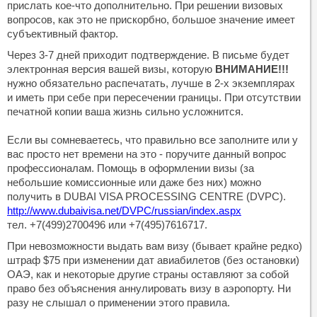
прислать кое-что дополнительно. При решении визовых
вопросов, как это не прискорбно, большое значение имеет
субъективный фактор.
Через 3-7 дней приходит подтверждение. В письме будет
электронная версия вашей визы, которую
ВНИМАНИЕ!!!
нужно обязательно распечатать, лучше в 2-х экземплярах
и иметь при себе при пересечении границы. При отсутствии
печатной копии ваша жизнь сильно усложнится.
Если вы сомневаетесь, что правильно все заполните или у
вас просто нет времени на это - поручите данный вопрос
профессионалам. Помощь в оформлении визы (за
небольшие комиссионные или даже без них) можно
получить в DUBAI VISA PROCESSING CENTRE (DVPC).
http://www.dubaivisa.net/DVPC/russian/index.aspx
тел. +7(499)2700496 или +7(495)7616717.
При невозможности выдать вам визу (бывает крайне редко)
штраф $75 при изменении дат авиабилетов (без остановки)
ОАЭ, как и некоторые другие страны оставляют за собой
право без объяснения аннулировать визу в аэропорту. Ни
разу не слышал о применении этого правила.