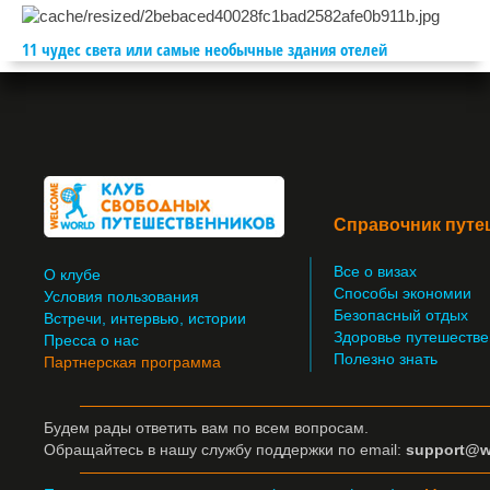
11 чудес света или самые необычные здания отелей
Справочник путе
Все о визах
О клубе
Способы экономии
Условия пользования
Безопасный отдых
Встречи, интервью, истории
Здоровье путешестве
Пресса о нас
Полезно знать
Партнерская программа
Будем рады ответить вам по всем вопросам.
Обращайтесь
в нашу службу поддержки по email:
support@w