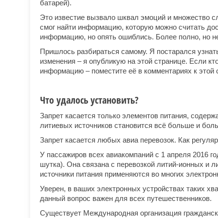
батарей).
Это известие вызвало шквал эмоций и множество слу
смог найти информацию, которую можно считать дос
информацию, но опять ошиблись. Более полно, но не
Пришлось разбираться самому. Я постарался узнать 
изменения – я опубликую на этой странице. Если к
информацию – поместите её в комментариях к этой 
Что удалось установить?
Запрет касается только элементов питания, содерж
литиевых источников становится всё больше и боль
Запрет касается любых авиа перевозок. Как регуля
У пассажиров всех авиакомпаний с 1 апреля 2016 го
шутка). Она связана с перевозкой литий-ионных и 
источники питания применяются во многих электро
Уверен, в ваших электронных устройствах таких хв
данный вопрос важен для всех путешественников.
Существует Международная организация гражданской а