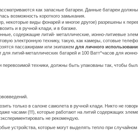
ассматриваются как запасные батареи. Данные батареи должны
ась возможность короткого замыкания.
ер, некоторые виды фонарей и многое другое) разрешены к пере
озить и в ручной клади, и в багаже.
онные, содержащие литий- металлические, ионно-литиевые эле
товую электронную технику, такую, как камеры, сотовые телеф
евозятся пассажирами или экипажем
для личного использовани
 для литий-металлических батарей и 100 Ватт*часов для ионно
ри перевозимой техники, должны быть упакованы так, чтобы был
нововведений.
ить только в салоне самолета в ручной клади. Никто не говори
даже часами (!!!), которые работают на литий содержащих элем
о экспериментировать не рекомендую.
юбые устройства, которые могут выделять тепло при случайном