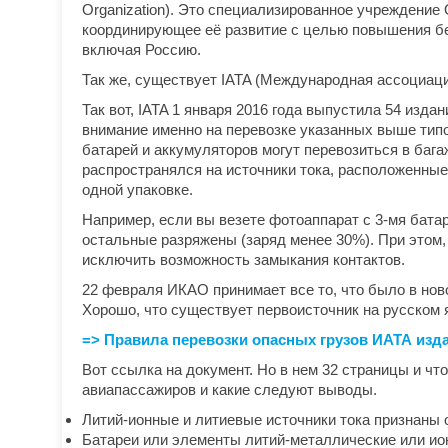
Organization). Это специализированное учреждени
координирующее её развитие с целью повышения бе
включая Россию.
Так же, существует IATA (Международная ассоциаци
Так вот, IATA 1 января 2016 года выпустила 54 изда
внимание именно на перевозке указанных выше типо
батарей и аккумуляторов могут перевозиться в бага
распространялся на источники тока, расположенные
одной упаковке.
Например, если вы везете фотоаппарат с 3-мя бата
остальные разряжены (заряд менее 30%). При этом
исключить возможность замыкания контактов.
22 февраля ИКАО принимает все то, что было в нов
Хорошо, что существует первоисточник на русском 
=> Правила перевозки опасных грузов ИАТА издани
Вот ссылка на документ. Но в нем 32 страницы и чт
авиапассажиров и какие следуют выводы.
Литий-ионные и литиевые источники тока признаны 
Батареи или элементы литий-металлические или ио