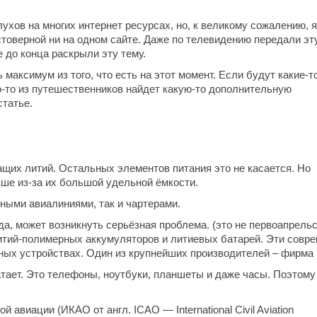
хов на многих интернет ресурсах, но, к великому сожалению, я
товерной ни на одном сайте. Даже по телевидению передали эт
 до конца раскрыли эту тему.
максимум из того, что есть на этот момент. Если будут какие-т
то-то из путешественников найдет какую-то дополнительную
статье.
ащих литий. Остальных элементов питания это не касается. Но
ше из-за их большой удельной ёмкости.
рными авиалиниями, так и чартерами.
да, может возникнуть серьёзная проблема. (это не первоапрель
литий-полимерных аккумуляторов и литиевых батарей. Эти совр
нных устройствах. Один из крупнейших производителей – фирма
атает. Это телефоны, ноутбуки, планшеты и даже часы. Поэтому
виации (ИКАО от англ. ICAO — International Civil Aviation