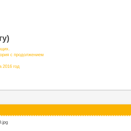
гу)
ющих.
тория с продолжением
 2016 год