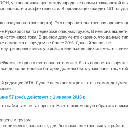
е ООН, устанавливающее международные нормы гражданской ав
зопасности и эффективности. В организацию входит 191 госуда
я воздушного транспорта). Это неправительственная организац
ние Руководства по перевозке опасных грузов. В нем она акцент
в источников тока. В данном документе сказано, что данные ти
же самолета с зарядом не более 30%. Данный запрет не
 внутри перевозимых устройств или находящихся вместе с ними
рейками, то одна в фотоаппарате может быть полностью заряжен
, все дополнительные батареи должны быть упакованы так, что
ой редакции IATA. Лучше всего посмотреть это в самом докумен
языке.
е 57 (рус), действует с 1 января 2016 г.
о-то найти там не так просто. На что рекомендую обратить внима
опасным грузом.
нно-литиевые, запасные, для бытовых электронных устройств,