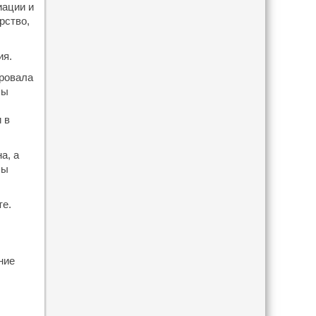
иации и
рство,
ия.
ировала
пы
 в
а, а
бы
те.
ние