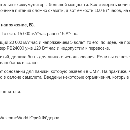
нительные аккумуляторы большой мощности. Как измерить колич
сточнике питания сложно сказать, а вот ёмкость 100 Вт*часов, на
 напряжение, В).
 То есть 15 000 мА*час равно 15 А*час.
ий 20 000 мА*час и напряжением 5 вольт, то его, по идее, не пр
Step PB24000 уже 120 Вт*час и недопустим к перевозке.
итий, должна быть для личного использования. Если вы её везе
ваш багаж в салон.
т оснований для паники, которую развели в СМИ. На практике, 
о в салоне самолета. Введены некоторые ограничения, которые 
полняться.
 WelcomeWorld Юрий Фёдоров