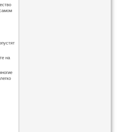
ество
 самом
опустят
те на
многие
легко