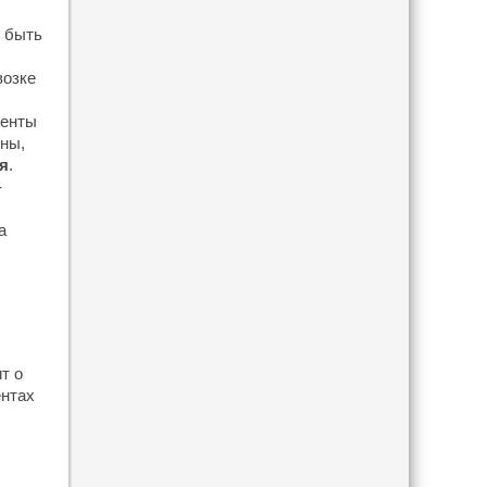
 быть
возке
менты
оны,
я
.
-
а
т о
ентах