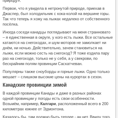
природу».
Первое, что я увидела в нетронутой природе, приехав в
Джаспер, был холодильник с кока-колой на вершине горы.
Так что теперь я хожу на лыжах недалеко от собственного
посёлка.
Иногда соседи канадцы поглядывают на меня странновато
– я единственная в округе, у кого есть лыжи. Все остальные
катаются на снегоходах, и шум моторов не замолкает ни
днём, ни ночью. Действительно, зачем становиться на
лыжи, если можно сесть на снегоход? Я тоже ездила пару
раз на снегоходе, только не у себя, а у свекрови, по
бескрайним полям провинции Саскатчеван.
Популярны также сноуборды и горные лыжи. Одно только
мешает – слишком высокие цены на курортах в сезон.
Канадские провинции зимой
В каждой провинции Канады и даже в разных районах
одной провинции у погоды есть свои особенности.
Возьмём, например,
Калгари
, расположенный всего в 200
километрах южнее от Эдмонтона.
Казалось бы, там должно быть теплее - ан нет. Ввиду того,