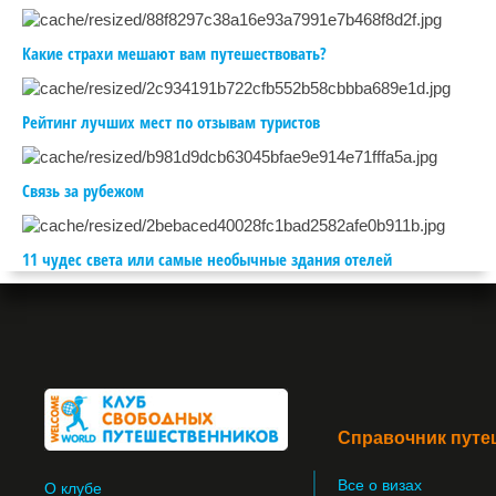
Какие страхи мешают вам путешествовать?
Рейтинг лучших мест по отзывам туристов
Связь за рубежом
11 чудес света или самые необычные здания отелей
Справочник путе
Все о визах
О клубе