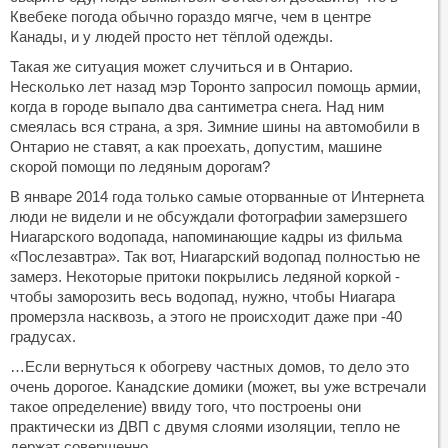
Квебеке погода обычно гораздо мягче, чем в центре
Канады, и у людей просто нет тёплой одежды.
Такая же ситуация может случиться и в Онтарио.
Несколько лет назад мэр Торонто запросил помощь армии,
когда в городе выпало два сантиметра снега. Над ним
смеялась вся страна, а зря. Зимние шины на автомобили в
Онтарио не ставят, а как проехать, допустим, машине
скорой помощи по ледяным дорогам?
В январе 2014 года только самые оторванные от Интернета
люди не видели и не обсуждали фотографии замерзшего
Ниагарского водопада, напоминающие кадры из фильма
«Послезавтра». Так вот, Ниагарский водопад полностью не
замерз. Некоторые притоки покрылись ледяной коркой -
чтобы заморозить весь водопад, нужно, чтобы Ниагара
промерзла насквозь, а этого не происходит даже при -40
градусах.
…Если вернуться к обогреву частных домов, то дело это
очень дорогое. Канадские домики (может, вы уже встречали
такое определение) ввиду того, что построены они
практически из ДВП с двумя слоями изоляции, тепло не
держат совершенно.