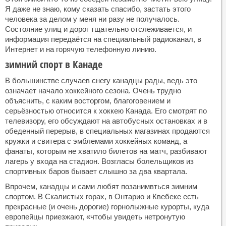
Я даже не знаю, кому сказать спасибо, застать этого
человека за делом у меня ни разу не получалось.
Состояние улиц и дорог тщательно отслеживается, и
информация передаётся на специальный радиоканал, в
Интернет и на горячую телефонную линию.
зимний спорт в Канаде
В большинстве случаев снегу канадцы рады, ведь это
означает начало хоккейного сезона. Очень трудно
объяснить, с каким восторгом, благоговением и
серьёзностью относится к хоккею Канада. Его смотрят по
телевизору, его обсуждают на автобусных остановках и в
обеденный перерыв, в специальных магазинах продаются
кружки и свитера с эмблемами хоккейных команд, а
фанаты, которым не хватило билетов на матч, разбивают
лагерь у входа на стадион. Возгласы болельщиков из
спортивных баров бывает слышно за два квартала.
Впрочем, канадцы и сами любят позанимвться зимним
спортом. В Скалистых горах, в Онтарио и Квебеке есть
прекрасные (и очень дорогие) горнолыжные курорты, куда
европейцы приезжают, «чтобы увидеть нетронутую