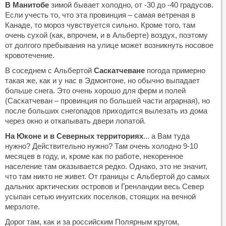
В Манитобе
зимой бывает холодно, от -30 до -40 градусов.
Если учесть то, что эта провинция – самая ветреная в
Канаде, то мороз чувствуется сильно. Кроме того, там
очень сухой (как, впрочем, и в Альберте) воздух, поэтому
от долгого пребывания на улице может возникнуть носовое
кровотечение.
В соседнем с Альбертой
Саскатчеване
погода примерно
такая же, как и у нас в Эдмонтоне, но обычно выпадает
больше снега. Это очень хорошо для ферм и полей
(Саскатчеван – провинция по большей части аграрная), но
после больших снегопадов приходится вылезать из дома
через окно и откапывать двери лопатой.
На Юконе и в Северных территориях
... а Вам туда
нужно? Действительно нужно? Там очень холодно 9-10
месяцев в году, и, кроме как по работе, некоренное
население там оказывается редко. Однако, это не значит,
что там никто не живет. От границы с Альбертой до самых
дальних арктических островов и Гренландии весь Север
усыпан сетью инуитских поселков, стоящих на вечной
мерзлоте.
Дорог там, как и за российским Полярным кругом,