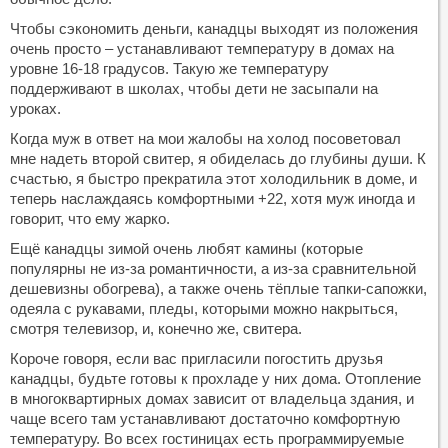
Чтобы сэкономить деньги, канадцы выходят из положения
очень просто – устанавливают температуру в домах на
уровне 16-18 градусов. Такую же температуру
поддерживают в школах, чтобы дети не засыпали на
уроках.
Когда муж в ответ на мои жалобы на холод посоветовал
мне надеть второй свитер, я обиделась до глубины души. К
счастью, я быстро прекратила этот холодильник в доме, и
теперь наслаждаясь комфортными +22, хотя муж иногда и
говорит, что ему жарко.
Ещё канадцы зимой очень любят камины (которые
популярны не из-за романтичности, а из-за сравнительной
дешевизны обогрева), а также очень тёплые тапки-сапожки,
одеяла с рукавами, пледы, которыми можно накрыться,
смотря телевизор, и, конечно же, свитера.
Короче говоря, если вас пригласили погостить друзья
канадцы, будьте готовы к прохладе у них дома. Отопление
в многоквартирных домах зависит от владельца здания, и
чаще всего там устанавливают достаточно комфортную
температуру. Во всех гостиницах есть программируемые