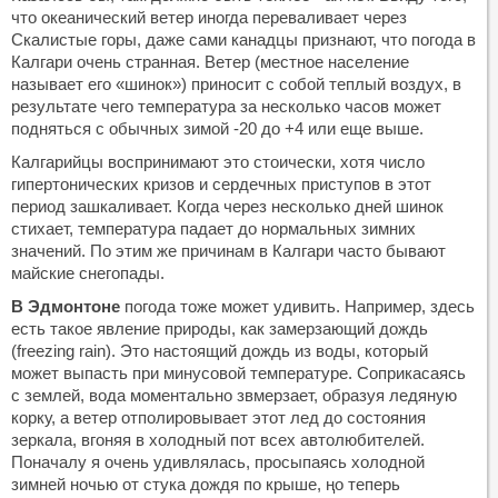
что океанический ветер иногда переваливает через
Скалистые горы, даже сами канадцы признают, что погода в
Калгари очень странная. Ветер (местное население
называет его «шинок») приносит с собой теплый воздух, в
результате чего температура за несколько часов может
подняться с обычных зимой -20 до +4 или еще выше.
Калгарийцы воспринимают это стоически, хотя число
гипертонических кризов и сердечных приступов в этот
период зашкаливает. Когда через несколько дней шинок
стихает, температура падает до нормальных зимних
значений. По этим же причинам в Калгари часто бывают
майские снегопады.
В Эдмонтоне
погода тоже может удивить. Например, здесь
есть такое явление природы, как замерзающий дождь
(freezing rain). Это настоящий дождь из воды, который
может выпасть при минусовой температуре. Соприкасаясь
с землей, вода моментально звмерзает, образуя ледяную
корку, а ветер отполировывает этот лед до состояния
зеркала, вгоняя в холодный пот всех автолюбителей.
Поначалу я очень удивлялась, просыпаясь холодной
зимней ночью от стука дождя по крыше, ңо теперь