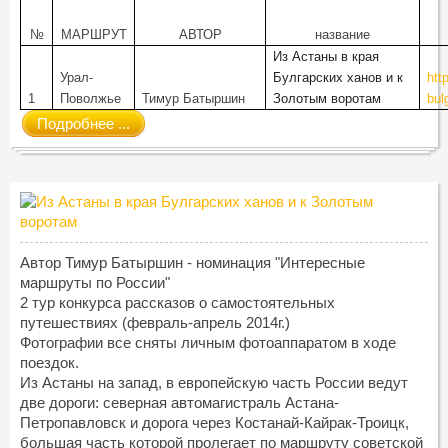
№
МАРШРУТ
АВТОР
название
Из Астаны в края
Урал-
Булгарских ханов и к
htt
1
Поволжье
Тимур Батыршин
Золотым воротам
bul
Подробнее ...
Автор Тимур Батыршин - номинация "Интересные
маршруты по России"
2 тур конкурса рассказов о самостоятельных
путешествиях (февраль-апрель 2014г.)
Фотографии все сняты личным фотоаппаратом в ходе
поездок.
Из Астаны на запад, в европейскую часть России ведут
две дороги: северная автомагистраль Астана-
Петропавловск и дорога через Костанай-Кайрак-Троицк,
большая часть которой пролегает по маршруту советской